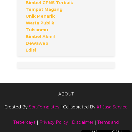
Bimbel CPNS Terbaik
Tempat Magang
Unik Menarik
Warta Publik
Tuisanmu
Bimbel Akmil
Dewaweb
Edisi
ABOUT
Created By
SoraTemplates
| Collaborated By
#1 Jasa Service
Terpercaya
|
Privacy Policy
|
Disclaimer
|
Terms and