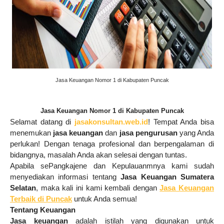
Jasa Keuangan Nomor 1 di Kabupaten Puncak
Jasa Keuangan Nomor 1 di Kabupaten Puncak
Selamat datang di
jasakonsultan.web.id
! Tempat Anda bisa
menemukan
jasa keuangan
dan
jasa pengurusan
yang Anda
perlukan!
Dengan tenaga profesional dan berpengalaman di
bidangnya, masalah Anda akan selesai dengan tuntas.
Apabila sePangkajene dan Kepulauanmnya kami sudah
menyediakan informasi tentang
Jasa Keuangan Sumatera
Selatan
, maka kali ini kami kembali dengan
Jasa Keuangan
Terbaik di Puncak
untuk Anda semua!
Tentang Keuangan
Jasa keuangan
adalah
istilah yang digunakan untuk