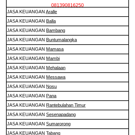
081390816250
JASA KEUANGAN
Aralle
JASA KEUANGAN
Balla
JASA KEUANGAN
Bambang
JASA KEUANGAN
Buntumalangka
JASA KEUANGAN
Mamasa
JASA KEUANGAN
Mambi
JASA KEUANGAN
Mehalaan
JASA KEUANGAN
Messawa
JASA KEUANGAN
Nosu
JASA KEUANGAN
Pana
JASA KEUANGAN
Rantebulahan Timur
JASA KEUANGAN
Sesenapadang
JASA KEUANGAN
Sumarorong
JASA KEUANGAN
Tabang