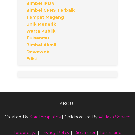
Bimbel IPDN
Bimbel CPNS Terbaik
Tempat Magang
Unik Menarik
Warta Publik
Tuisanmu
Bimbel Akmil
Dewaweb
Edisi
ABOUT
Created By
SoraTemplates
| Collaborated By
#1 Jasa Service
Terpercaya
|
Privacy Policy
|
Disclaimer
|
Terms and