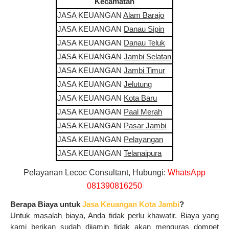
Kecamatan
JASA KEUANGAN
Alam Barajo
JASA KEUANGAN
Danau Sipin
JASA KEUANGAN
Danau Teluk
JASA KEUANGAN
Jambi Selatan
JASA KEUANGAN
Jambi Timur
JASA KEUANGAN
Jelutung
JASA KEUANGAN
Kota Baru
JASA KEUANGAN
Paal Merah
JASA KEUANGAN
Pasar Jambi
JASA KEUANGAN
Pelayangan
JASA KEUANGAN
Telanaipura
Pelayanan Lecoc Consultant, Hubungi:
WhatsApp
081390816250
Berapa Biaya untuk
Jasa Keuangan Kota Jambi
?
Untuk masalah biaya, Anda tidak perlu khawatir. Biaya yang
kami berikan sudah dijamin tidak akan menguras dompet