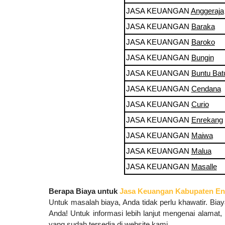
JASA KEUANGAN
Anggeraja
JASA KEUANGAN
Baraka
JASA KEUANGAN
Baroko
JASA KEUANGAN
Bungin
JASA KEUANGAN
Buntu Bat
JASA KEUANGAN
Cendana
JASA KEUANGAN
Curio
JASA KEUANGAN
Enrekang
JASA KEUANGAN
Maiwa
JASA KEUANGAN
Malua
JASA KEUANGAN
Masalle
Berapa Biaya untuk
Jasa Keuangan Kabupaten En
Untuk masalah biaya, Anda tidak perlu khawatir. Bi
Anda! Untuk informasi lebih lanjut mengenai alamat,
yang sudah tersedia di website kami.