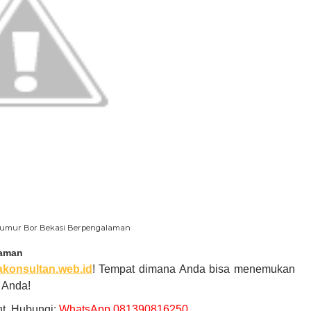
 Sumur Bor Bekasi Berpengalaman
laman
akonsultan.web.id
! Tempat
dimana
Anda
bisa menemukan
t
Anda!
t, Hubungi:
WhatsApp 081390816250