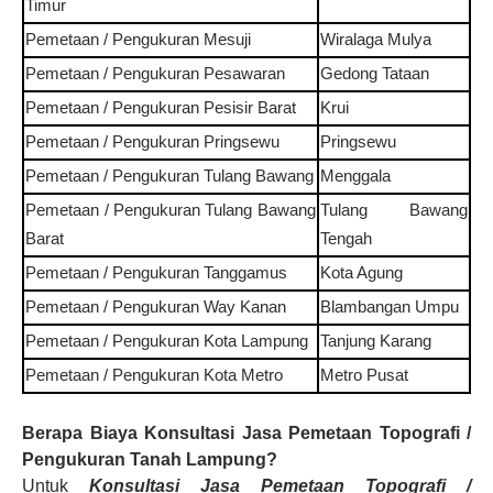
Timur
Pemetaan / Pengukuran
Mesuji
Wiralaga Mulya
Pemetaan / Pengukuran
Pesawaran
Gedong Tataan
Pemetaan / Pengukuran
Pesisir Barat
Krui
Pemetaan / Pengukuran
Pringsewu
Pringsewu
Pemetaan / Pengukuran
Tulang Bawang
Menggala
Pemetaan / Pengukuran
Tulang Bawang
Tulang Bawang
Barat
Tengah
Pemetaan / Pengukuran
Tanggamus
Kota Agung
Pemetaan / Pengukuran
Way Kanan
Blambangan Umpu
Pemetaan / Pengukuran
Kota
Lampung
Tanjung Karang
Pemetaan / Pengukuran
Kota Metro
Metro Pusat
Berapa Biaya
Konsultasi Jasa Pemetaan Topografi /
Pengukuran Tanah
Lampung
?
Untuk
Konsultasi Jasa Pemetaan Topografi /