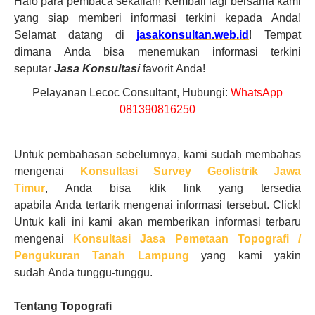
Halo para pembaca sekalian! Kembali lagi bersama kami
yang siap memberi informasi terkini kepada
Anda
!
Selamat datang di
jasakonsultan.web.id
! Tempat
dimana
Anda
bisa menemukan informasi terkini
seputar
Jasa
Konsultasi
favorit
Anda
!
Pelayanan Lecoc Consultant, Hubungi:
WhatsApp
081390816250
Untuk pembahasan sebelumnya, kami sudah membahas
mengenai
Konsultasi Survey Geolistrik Jawa
Timur
,
Anda
bisa klik link yang tersedia
apabila
Anda
tertarik mengenai informasi tersebut. Click!
Untuk kali ini kami akan memberikan informasi terbaru
mengenai
Konsultasi Jasa Pemetaan Topografi /
Pengukuran Tanah
Lampung
yang kami yakin
sudah
Anda
tunggu-tunggu.
Tentang Topografi