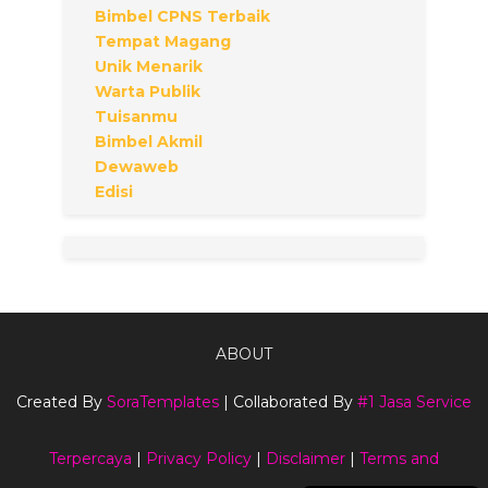
Bimbel CPNS Terbaik
Tempat Magang
Unik Menarik
Warta Publik
Tuisanmu
Bimbel Akmil
Dewaweb
Edisi
ABOUT
Created By
SoraTemplates
| Collaborated By
#1 Jasa Service
Terpercaya
|
Privacy Policy
|
Disclaimer
|
Terms and