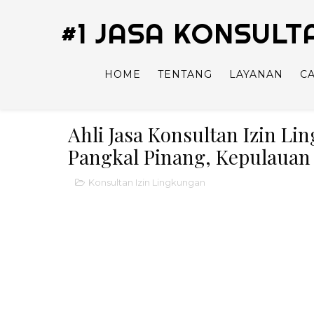
#1 JASA KONSUL
HOME
TENTANG
LAYANAN
C
Ahli Jasa Konsultan Izin 
Pangkal Pinang, Kepulauan
Konsultan Izin Lingkungan