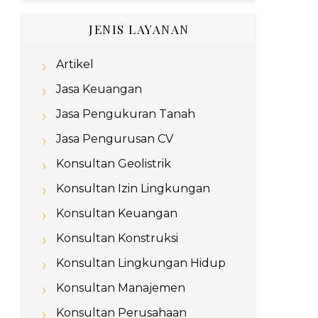
JENIS LAYANAN
Artikel
Jasa Keuangan
Jasa Pengukuran Tanah
Jasa Pengurusan CV
Konsultan Geolistrik
Konsultan Izin Lingkungan
Konsultan Keuangan
Konsultan Konstruksi
Konsultan Lingkungan Hidup
Konsultan Manajemen
Konsultan Perusahaan