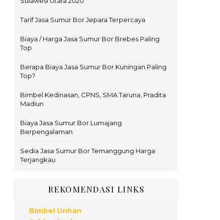
Sulawesi Utara 2020
Tarif Jasa Sumur Bor Jepara Terpercaya
Biaya / Harga Jasa Sumur Bor Brebes Paling
Top
Berapa Biaya Jasa Sumur Bor Kuningan Paling
Top?
Bimbel Kedinasan, CPNS, SMA Taruna, Pradita
Madiun
Biaya Jasa Sumur Bor Lumajang
Berpengalaman
Sedia Jasa Sumur Bor Temanggung Harga
Terjangkau
REKOMENDASI LINKS
Bimbel Unhan