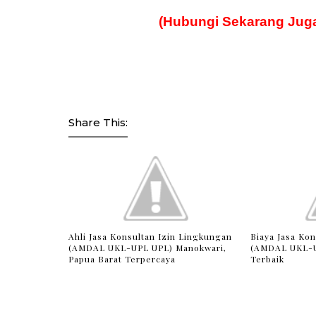
(Hubungi Sekarang Jug
Share This:
Ahli Jasa Konsultan Izin Lingkungan
Biaya Jasa Ko
(AMDAL UKL-UPL UPL) Manokwari,
(AMDAL UKL-U
Papua Barat Terpercaya
Terbaik