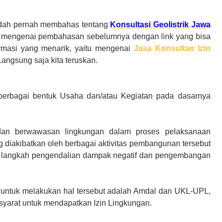
udah pernah membahas tentang
Konsultasi Geolistrik Jawa
a mengenai pembahasan sebelumnya dengan link yang bisa
formasi yang menarik, yaitu mengenai
Jasa Konsultan Izin
angsung saja kita teruskan.
 berbagai bentuk Usaha
dan/atau
Kegiatan pada dasarnya
 dan berwawasan lingkungan dalam proses pelaksanaan
diakibatkan oleh berbagai aktivitas pembangunan tersebut
ga langkah pengendalian dampak negatif dan pengembangan
 untuk melakukan hal tersebut adalah Amdal dan UKL-UPL,
yarat untuk mendapatkan Izin Lingkungan.