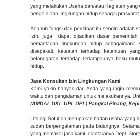
yang melakukan Usaha dan/atau Kegiatan yang 
pengelolaan lingkungan hidup sebagai prasyarat
Adapun fungsi dari perizinan itu sendiri adalah s
izin, juga dapat dijadikan dasar pemerint
pemantauan lingkungan hidup sebagaimana 
disepakati, ketaatan terhadap ketentuan ya
pelanggaran terhadap terlampaunya baku mut
hidup.
Jasa Konsultan Izin Lingkungan
Kami
Kami yakin banyak dari Anda yang ingin memu
waktu dan pengalaman untuk melakukannya. Unt
(AMDAL UKL-UPL UPL)
Pangkal Pinang, Kepu
Litologi Solution merupakan badan usaha yang 
sudah berpengalaman pada bidangnya. Selama 
yang memakai jasa kami, diantaranya Dept. Store, 