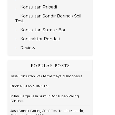
Konsultan Pribadi
Konsultan Sondir Boring / Soil
Test
Konsultan Sumur Bor
Kontraktor Pondasi
Review
POPULAR POSTS
Jasa Konsultan IPO Terpercaya di Indonesia
Bimbel STAN STIN STIS
Inilah Harga Jasa Sumur Bor Tuban Paling
Diminati
Jasa Sondir Boring / Soil Test Tanah Manado,