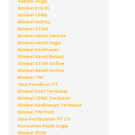
Sablon Jogja
Bimbel POLRI
Bimbel CPNS
Bimbel AKPOL
Bimbel STAN
Bimbel Akmil Jakarta
Bimbel Akmil Jogja
Bimbel Kedinasan
Bimbel Akmil Bekasi
Bimbel STAN Online
Bimbel Akmil Online
Bimbel TNI
Jasa Pendirian PT
Bimbel Polri Terdekat
Bimbel CPNS Terdekat
Bimbel Kedinasan Terdekat
Bimbel TNI Polri
Jasa Pembuatan PT CV
Konsultan Pajak Jogja
Bimbel IPDN