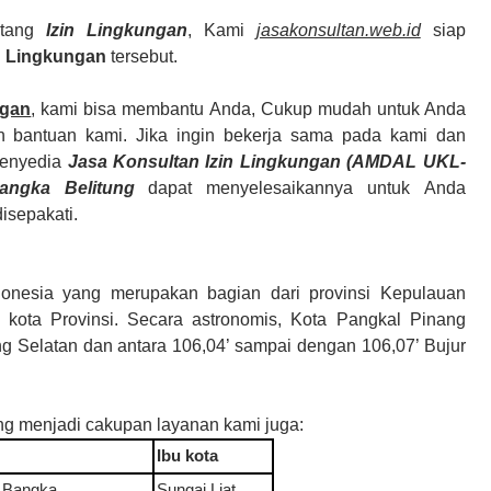
entang
Izin Lingkungan
, Kami
jasakonsultan.web.id
siap
in Lingkungan
tersebut.
ngan
, kami bisa membantu Anda, Cukup mudah untuk Anda
 bantuan kami. Jika ingin bekerja sama pada kami dan
penyedia
Jasa Konsultan Izin Lingkungan (AMDAL UKL-
ngka Belitung
dapat menyelesaikannya untuk Anda
isepakati.
donesia yang merupakan bagian dari provinsi Kepulauan
kota Provinsi. Secara astronomis, Kota Pangkal
P
inang
ang Selatan dan antara 106,04’ sampai dengan 106,07’ Bujur
ng menjadi cakupan layanan kami juga
:
Ibu kota
n
Bangka
Sungai Liat