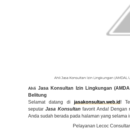
Ahli Jasa Konsultan Izin Lingkungan (AMDAL
Jasa Konsultan Izin Lingkungan (AMD
Ahli
Belitung
Selamat datang di
jasakonsultan.web.id
! T
seputar
Jasa Konsultan
favorit Anda!
Dengan m
Anda sudah berada pada halaman yang selama in
Pelayanan Lecoc Consultan