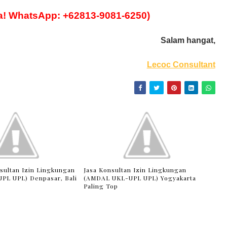
a! WhatsApp: +62813-9081-6250)
Salam hangat,
Lecoc Consultant
nsultan Izin Lingkungan
Jasa Konsultan Izin Lingkungan
PL UPL) Denpasar, Bali
(AMDAL UKL-UPL UPL) Yogyakarta
Paling Top