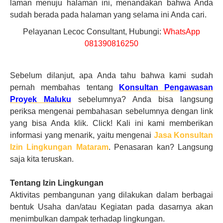
laman menuju halaman ini, men
a
ndakan bahwa Anda
sudah berada pada halaman yang selama ini Anda cari.
Pelayanan Lecoc Consultant, Hubungi:
WhatsApp
081390816250
Sebelum dilanjut, apa Anda tahu bahwa kami sudah
pernah membahas tentang
Konsultan Pengawasan
Proyek Maluku
sebelumnya? Anda bisa langsung
periksa mengenai pembahasan sebelumnya dengan link
yang bisa Anda klik. Click! Kali ini kami memberikan
informasi yang menarik, yaitu mengenai
Jasa Konsultan
Izin Lingkungan
Mataram
. Penasaran kan? Langsung
saja kita teruskan.
Tentang
Izin Lingkungan
Aktivitas pembangunan yang dilakukan dalam berbagai
bentuk Usaha
dan/atau
Kegiatan pada dasarnya akan
menimbulkan dampak terhadap lingkungan.