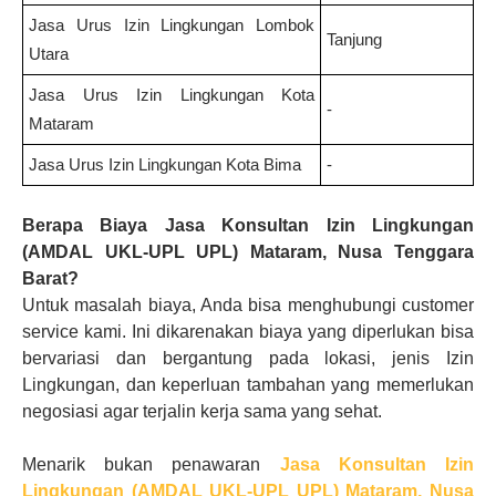
Jasa Urus Izin Lingkungan
Lombok
Tanjung
Utara
Jasa Urus Izin Lingkungan
Kota
-
Mataram
Jasa Urus Izin Lingkungan
Kota Bima
-
Berapa Biaya
Jasa Konsultan Izin Lingkungan
(AMDAL UKL-UPL UPL)
Mataram, Nusa Tenggara
Barat
?
Untuk masalah biaya, Anda bisa menghubungi customer
service kami. Ini dikarenakan biaya yang diperlukan bisa
bervariasi dan bergantung pada lokasi, jenis
Izin
Lingkungan
, dan keperluan tambahan yang memerlukan
negosiasi agar terjalin kerja sama yang sehat.
Menarik bukan penawaran
Jasa Konsultan Izin
Lingkungan (AMDAL UKL-UPL UPL)
Mataram, Nusa