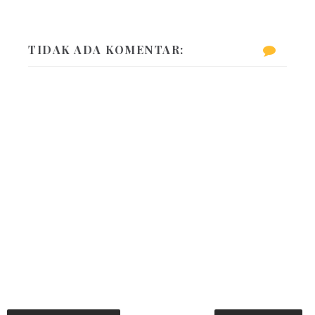
TIDAK ADA KOMENTAR: