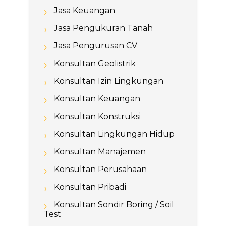
Jasa Keuangan
Jasa Pengukuran Tanah
Jasa Pengurusan CV
Konsultan Geolistrik
Konsultan Izin Lingkungan
Konsultan Keuangan
Konsultan Konstruksi
Konsultan Lingkungan Hidup
Konsultan Manajemen
Konsultan Perusahaan
Konsultan Pribadi
Konsultan Sondir Boring / Soil
Test