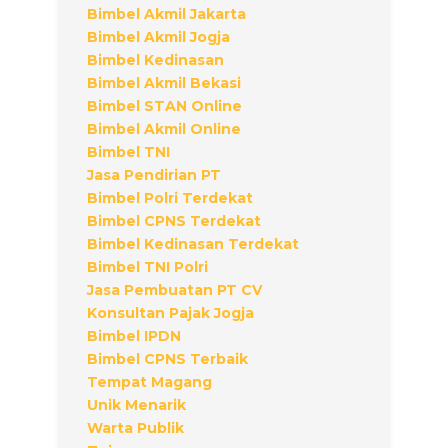
Bimbel Akmil Jakarta
Bimbel Akmil Jogja
Bimbel Kedinasan
Bimbel Akmil Bekasi
Bimbel STAN Online
Bimbel Akmil Online
Bimbel TNI
Jasa Pendirian PT
Bimbel Polri Terdekat
Bimbel CPNS Terdekat
Bimbel Kedinasan Terdekat
Bimbel TNI Polri
Jasa Pembuatan PT CV
Konsultan Pajak Jogja
Bimbel IPDN
Bimbel CPNS Terbaik
Tempat Magang
Unik Menarik
Warta Publik