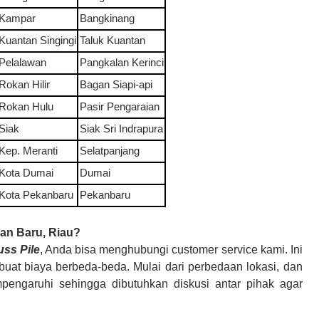
Kampar
Bangkinang
Kuantan Singingi
Taluk Kuantan
Pelalawan
Pangkalan Kerinci
Rokan Hilir
Bagan Siapi-api
Rokan Hulu
Pasir Pengaraian
Siak
Siak Sri Indrapura
Kep. Meranti
Selatpanjang
Kota Dumai
Dumai
Kota Pekanbaru
Pekanbaru
an Baru, Riau?
uss Pile
, Anda bisa menghubungi customer service kami. Ini
uat biaya berbeda-beda. Mulai dari perbedaan lokasi, dan
pengaruhi sehingga dibutuhkan diskusi antar pihak agar