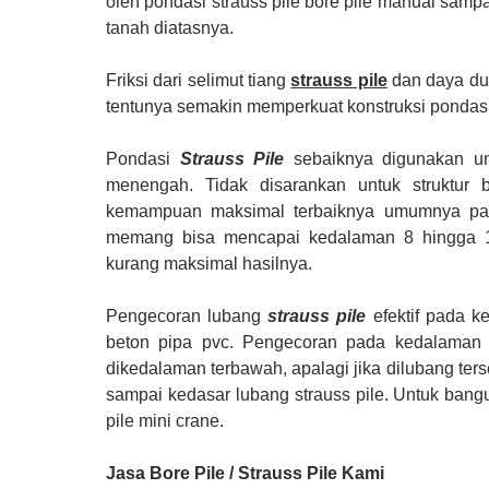
oleh pondasi strauss pile bore pile manual samp
tanah diatasnya.
Friksi dari selimut tiang
strauss pile
dan daya du
tentunya semakin memperkuat konstruksi pondasi
Pondasi
Strauss Pile
sebaiknya digunakan unt
menengah. Tidak disarankan untuk struktur 
kemampuan maksimal terbaiknya umumnya pa
memang bisa mencapai kedalaman 8 hingga 10
kurang maksimal hasilnya.
Pengecoran lubang
strauss pile
efektif pada 
beton pipa pvc. Pengecoran pada kedalaman l
dikedalaman terbawah, apalagi jika dilubang ter
sampai kedasar lubang strauss pile. Untuk ban
pile mini crane.
Jasa Bore Pile / Strauss Pile
Kami