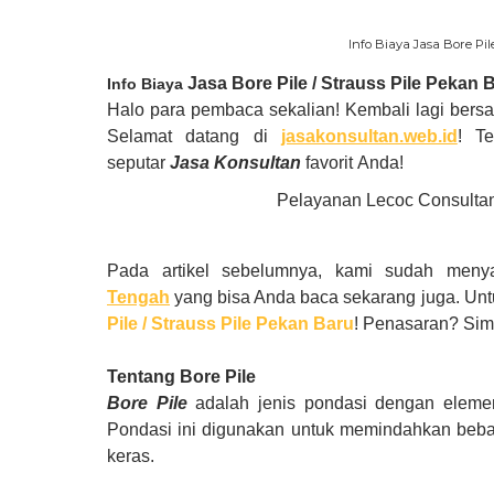
Info Biaya Jasa Bore Pil
Jasa Bore Pile / Strauss Pile
Pekan B
Info Biaya
Halo para pembaca sekalian! Kembali lagi ber
Selamat datang di
jasakonsultan.web.id
! T
seputar
Jasa
Konsultan
favorit
Anda!
Pelayanan Lecoc Consultan
Pada artikel sebelumnya, kami sudah men
Tengah
yang bisa Anda baca sekarang juga. Untu
Pile / Strauss Pile
Pekan Baru
! Penasaran? Simak
Tentang Bore Pile
Bore Pile
adalah jenis pondasi dengan eleme
Pondasi ini digunakan untuk memindahkan beban
keras.