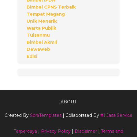
Bimbel CPNS Terbaik
Tempat Magang
Unik Menarik
Warta Publik
Tuisanmu
Bimbel Akmil
Dewaweb
Edisi
ABOUT
Created By
SoraTemplates
| Collaborated By
#1 Jasa Service
Terpercaya
|
Privacy Policy
|
Disclaimer
|
Terms and