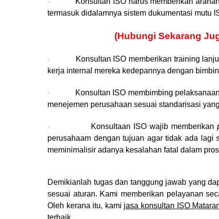
Konsultan ISO harus memberikan arahan 
·
termasuk didalamnya sistem dukumentasi mutu I
(Hubungi Sekarang Ju
Konsultan ISO memberikan training lanj
·
kerja internal mereka kedepannya dengan bimbing
Konsultan ISO membimbing pelaksanaan k
·
menejemen perusahaan sesuai standarisasi yang
Konsultaan ISO wajib memberikan
·
perusahaam dengan tujuan agar tidak ada lagi 
meminimalisir adanya kesalahan fatal dalam prose
Demikianlah tugas dan tanggung jawab yang dap
sesuai aturan. Kami memberikan pelayanan se
Oleh kerana itu, kami
jasa konsultan ISO
Matar
terbaik .