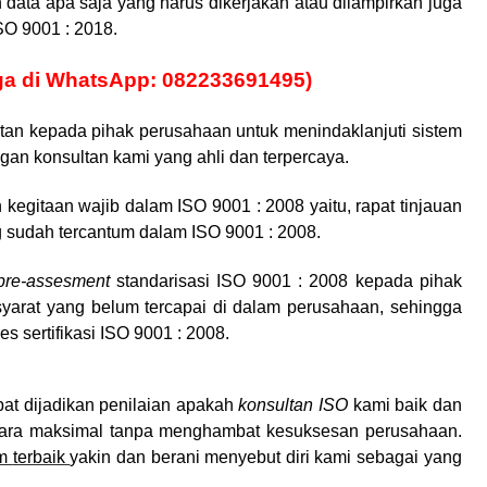
data apa saja yang harus dikerjakan atau dilampirkan juga
SO 9001 : 2018.
ga di
WhatsApp: 082233691495)
utan kepada pihak perusahaan untuk menindaklanjuti sistem
an konsultan kami yang ahli dan terpercaya.
egitaan wajib dalam ISO 9001 : 2008 yaitu, rapat tinjauan
 sudah tercantum dalam ISO 9001 : 2008.
pre-assesment
standarisasi ISO 9001 : 2008 kepada pihak
syarat yang belum tercapai di dalam perusahaan, sehingga
s sertifikasi ISO 9001 : 2008.
at dijadikan penilaian apakah
konsultan ISO
kami baik dan
cara maksimal tanpa menghambat kesuksesan perusahaan.
am
terbaik
yakin dan berani menyebut diri kami sebagai yang