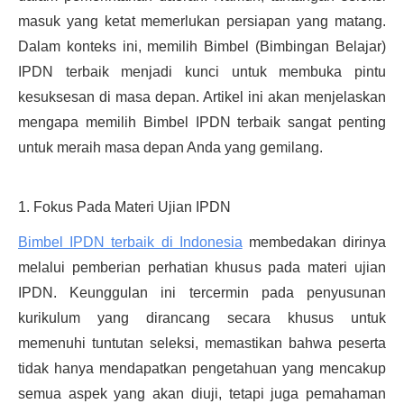
masuk yang ketat memerlukan persiapan yang matang.
Dalam konteks ini, memilih Bimbel (Bimbingan Belajar)
IPDN terbaik menjadi kunci untuk membuka pintu
kesuksesan di masa depan. Artikel ini akan menjelaskan
mengapa memilih Bimbel IPDN terbaik sangat penting
untuk meraih masa depan Anda yang gemilang.
1. Fokus Pada Materi Ujian IPDN
Bimbel IPDN terbaik di Indonesia
membedakan dirinya
melalui pemberian perhatian khusus pada materi ujian
IPDN. Keunggulan ini tercermin pada penyusunan
kurikulum yang dirancang secara khusus untuk
memenuhi tuntutan seleksi, memastikan bahwa peserta
tidak hanya mendapatkan pengetahuan yang mencakup
semua aspek yang akan diuji, tetapi juga pemahaman