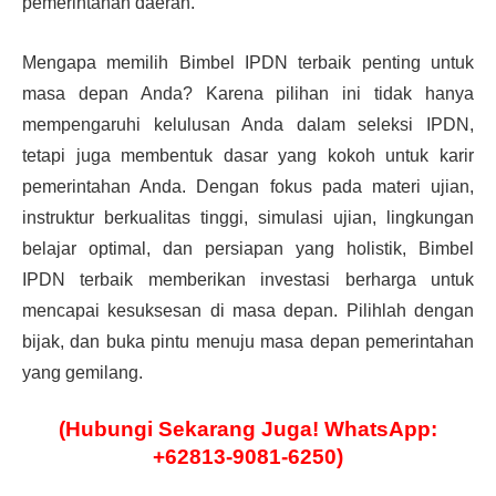
pemerintahan daerah.
Mengapa memilih Bimbel IPDN terbaik penting untuk
masa depan Anda? Karena pilihan ini tidak hanya
mempengaruhi kelulusan Anda dalam seleksi IPDN,
tetapi juga membentuk dasar yang kokoh untuk karir
pemerintahan Anda. Dengan fokus pada materi ujian,
instruktur berkualitas tinggi, simulasi ujian, lingkungan
belajar optimal, dan persiapan yang holistik, Bimbel
IPDN terbaik memberikan investasi berharga untuk
mencapai kesuksesan di masa depan. Pilihlah dengan
bijak, dan buka pintu menuju masa depan pemerintahan
yang gemilang.
(Hubungi Sekarang Juga! WhatsApp:
+62813-9081-6250)