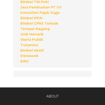
Bimbel TNI Polri
Jasa Pembuatan PT CV
Konsultan Pajak Jogja
Bimbel IPDN
Bimbel CPNS Terbaik
Tempat Magang
Unik Menarik
Warta Publik
Tuisanmu
Bimbel Akmil
Dewaweb
Edisi
ABOUT