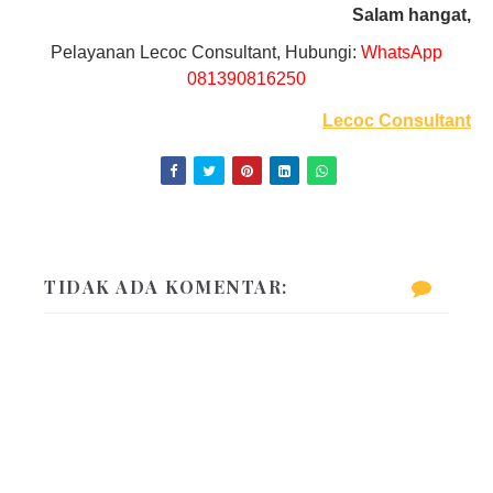
Salam hangat,
Pelayanan Lecoc Consultant, Hubungi:
WhatsApp
081390816250
Lecoc Consultant
TIDAK ADA KOMENTAR: