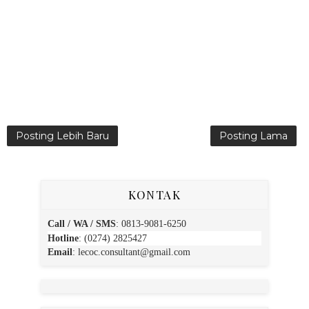
Posting Lebih Baru
Posting Lama
KONTAK
Call / WA / SMS
:
0813-9081-6250
Hotline
: (0274) 2825427
Email
:
lecoc.consultant@gmail.com