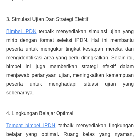
3. Simulasi Ujian Dan Strategi Efektif
Bimbel IPDN
terbaik menyediakan simulasi ujian yang
mirip dengan format seleksi IPDN. Hal ini membantu
peserta untuk mengukur tingkat kesiapan mereka dan
mengidentifikasi area yang perlu ditingkatkan. Selain itu,
bimbel ini juga memberikan strategi efektif dalam
menjawab pertanyaan ujian, meningkatkan kemampuan
peserta untuk menghadapi situasi ujian yang
sebenarnya.
4. Lingkungan Belajar Optimal
Tempat bimbel IPDN
terbaik menyediakan lingkungan
belajar yang optimal. Ruang kelas yang nyaman,