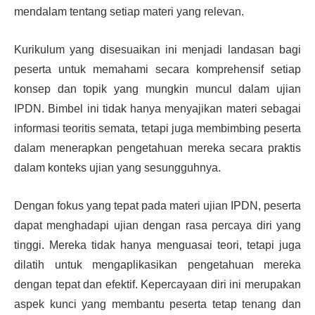
mendalam tentang setiap materi yang relevan.
Kurikulum yang disesuaikan ini menjadi landasan bagi
peserta untuk memahami secara komprehensif setiap
konsep dan topik yang mungkin muncul dalam ujian
IPDN. Bimbel ini tidak hanya menyajikan materi sebagai
informasi teoritis semata, tetapi juga membimbing peserta
dalam menerapkan pengetahuan mereka secara praktis
dalam konteks ujian yang sesungguhnya.
Dengan fokus yang tepat pada materi ujian IPDN, peserta
dapat menghadapi ujian dengan rasa percaya diri yang
tinggi. Mereka tidak hanya menguasai teori, tetapi juga
dilatih untuk mengaplikasikan pengetahuan mereka
dengan tepat dan efektif. Kepercayaan diri ini merupakan
aspek kunci yang membantu peserta tetap tenang dan