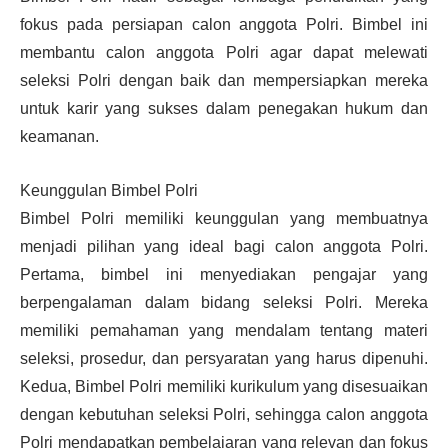
fokus pada persiapan calon anggota Polri. Bimbel ini
membantu calon anggota Polri agar dapat melewati
seleksi Polri dengan baik dan mempersiapkan mereka
untuk karir yang sukses dalam penegakan hukum dan
keamanan.
Keunggulan Bimbel Polri
Bimbel Polri memiliki keunggulan yang membuatnya
menjadi pilihan yang ideal bagi calon anggota Polri.
Pertama, bimbel ini menyediakan pengajar yang
berpengalaman dalam bidang seleksi Polri. Mereka
memiliki pemahaman yang mendalam tentang materi
seleksi, prosedur, dan persyaratan yang harus dipenuhi.
Kedua, Bimbel Polri memiliki kurikulum yang disesuaikan
dengan kebutuhan seleksi Polri, sehingga calon anggota
Polri mendapatkan pembelajaran yang relevan dan fokus