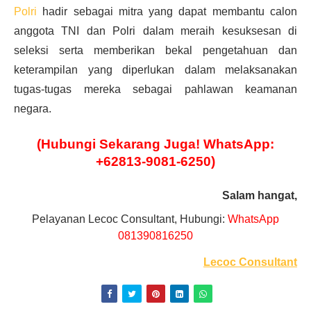
Polri
hadir sebagai mitra yang dapat membantu calon
anggota TNI dan Polri dalam meraih kesuksesan di
seleksi serta memberikan bekal pengetahuan dan
keterampilan yang diperlukan dalam melaksanakan
tugas-tugas mereka sebagai pahlawan keamanan
negara.
(Hubungi Sekarang Juga! WhatsApp:
+62813-9081-6250)
Salam hangat,
Pelayanan Lecoc Consultant, Hubungi:
WhatsApp
081390816250
Lecoc Consultant