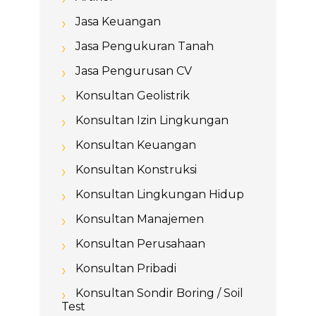
Jasa Keuangan
Jasa Pengukuran Tanah
Jasa Pengurusan CV
Konsultan Geolistrik
Konsultan Izin Lingkungan
Konsultan Keuangan
Konsultan Konstruksi
Konsultan Lingkungan Hidup
Konsultan Manajemen
Konsultan Perusahaan
Konsultan Pribadi
Konsultan Sondir Boring / Soil
Test