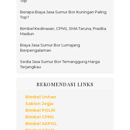
Top
Berapa Biaya Jasa Sumur Bor Kuningan Paling
Top?
Bimbel Kedinasan, CPNS, SMA Taruna, Pradita
Madiun
Biaya Jasa Sumur Bor Lumajang
Berpengalaman
Sedia Jasa Sumur Bor Temanggung Harga
Terjangkau
REKOMENDASI LINKS
Bimbel Unhan
Sablon Jogja
Bimbel POLRI
Bimbel CPNS
Bimbel AKPOL