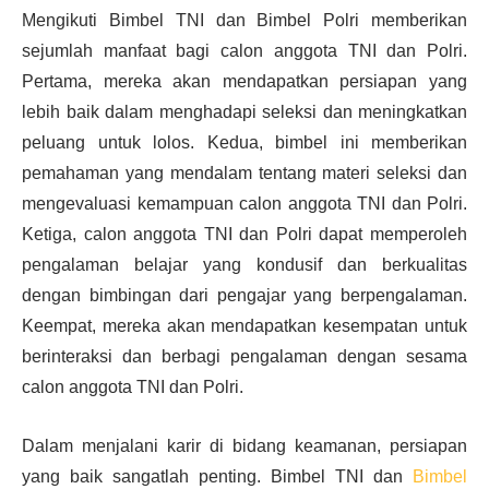
Mengikuti Bimbel TNI dan Bimbel Polri memberikan
sejumlah manfaat bagi calon anggota TNI dan Polri.
Pertama, mereka akan mendapatkan persiapan yang
lebih baik dalam menghadapi seleksi dan meningkatkan
peluang untuk lolos. Kedua, bimbel ini memberikan
pemahaman yang mendalam tentang materi seleksi dan
mengevaluasi kemampuan calon anggota TNI dan Polri.
Ketiga, calon anggota TNI dan Polri dapat memperoleh
pengalaman belajar yang kondusif dan berkualitas
dengan bimbingan dari pengajar yang berpengalaman.
Keempat, mereka akan mendapatkan kesempatan untuk
berinteraksi dan berbagi pengalaman dengan sesama
calon anggota TNI dan Polri.
Dalam menjalani karir di bidang keamanan, persiapan
yang baik sangatlah penting. Bimbel TNI dan
Bimbel