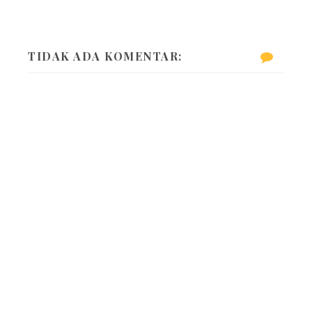
TIDAK ADA KOMENTAR: