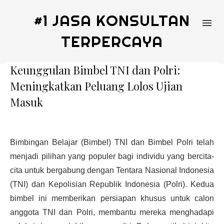
#1 JASA KONSULTAN
TERPERCAYA
Keunggulan Bimbel TNI dan Polri:
Meningkatkan Peluang Lolos Ujian
Masuk
Bimbingan Belajar (Bimbel) TNI dan Bimbel Polri telah
menjadi pilihan yang populer bagi individu yang bercita-
cita untuk bergabung dengan Tentara Nasional Indonesia
(TNI) dan Kepolisian Republik Indonesia (Polri). Kedua
bimbel ini memberikan persiapan khusus untuk calon
anggota TNI dan Polri, membantu mereka menghadapi