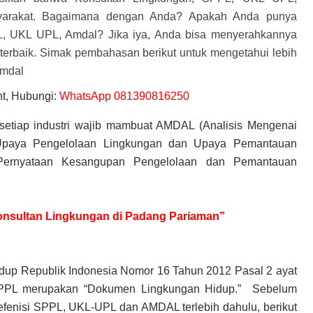
yarakat. Bagaimana dengan Anda? Apakah Anda punya
L, UKL UPL, Amdal
? Jika iya, Anda bisa menyerahkannya
erbaik. Simak pembahasan berikut untuk mengetahui lebih
Amdal
t, Hubungi:
WhatsApp 081390816250
setiap industri wajib mambuat AMDAL (Analisis Mengenai
Upaya Pengelolaan Lingkungan dan Upaya Pemantauan
Pernyataan Kesangupan Pengelolaan dan Pemantauan
 Konsultan Lingkungan di Padang Pariaman”
dup Republik Indonesia Nomor 16 Tahun 2012 Pasal 2 ayat
SPPL merupakan “Dokumen Lingkungan Hidup.” Sebelum
efenisi SPPL, UKL-UPL dan AMDAL terlebih dahulu, berikut