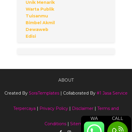
Unik Menarik
Warta Publik
Tuisanmu
Bimbel Akmil
Dewaweb
Edisi
ABOUT
Created By
SoraTemplates
| Collaborated By
#1 Jasa Service
Terpercaya
|
Privacy Policy
|
Disclaimer
|
Terms and
WA
CALL
Conditions
|
Sitemap