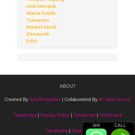
Unik Menarik
Warta Publik
Tuisanmu
Bimbel Akmil
Dewaweb
Edisi
ABOUT
Created By
SoraTemplates
| Collaborated By
#1 Jasa Service
Terpercaya
|
Privacy Policy
|
Disclaimer
|
Terms and
WA
CALL
Conditions
|
Sitemap