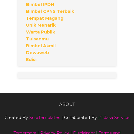
Bimbel IPDN
Bimbel CPNS Terbaik
Tempat Magang
Unik Menarik
Warta Publik
Tuisanmu
Bimbel Akmil
Dewaweb
Edisi
ABOUT
Created By
SoraTemplates
| Collaborated By
#1 Jasa Service
Terpercaya
|
Privacy Policy
|
Disclaimer
|
Terms and