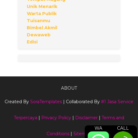
Unik Menarik
Warta Publik
Tuisanmu
Bimbel Akmil
Dewaweb
Edisi
ABOUT
Created By
SoraTemplates
| Collaborated By
#1 Jasa Service
Terpercaya
|
Privacy Policy
|
Disclaimer
|
Terms and
WA
CALL
Conditions
|
Sitemap