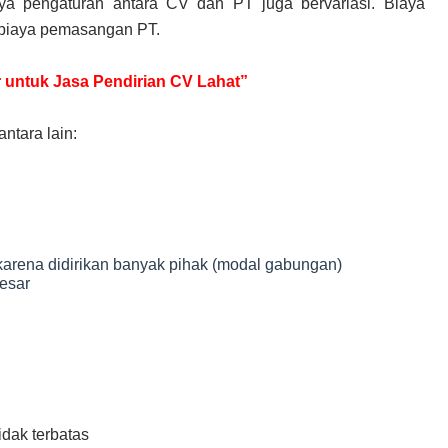
a pengaturan antara CV dan PT juga bervariasi. Biaya
 biaya pemasangan PT.
ir untuk Jasa Pendirian CV Lahat”
ntara lain:
karena didirikan banyak pihak (modal gabungan)
esar
dak terbatas