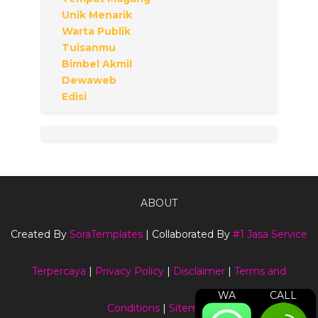
Unik Menarik
Warta Publik
Tuisanmu
Bimbel Akmil
Dewaweb
Edisi
ABOUT
Created By
SoraTemplates
| Collaborated By
#1 Jasa Service
Terpercaya
|
Privacy Policy
|
Disclaimer
|
Terms and
WA
CALL
Conditions
|
Sitemap