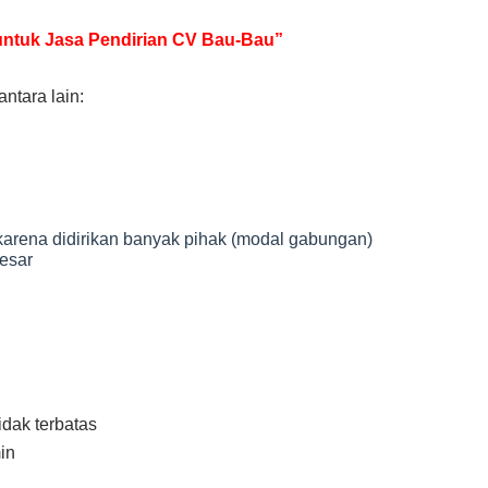
r untuk Jasa Pendirian CV Bau-Bau”
ntara lain:
karena didirikan banyak pihak (modal gabungan)
esar
dak terbatas
in