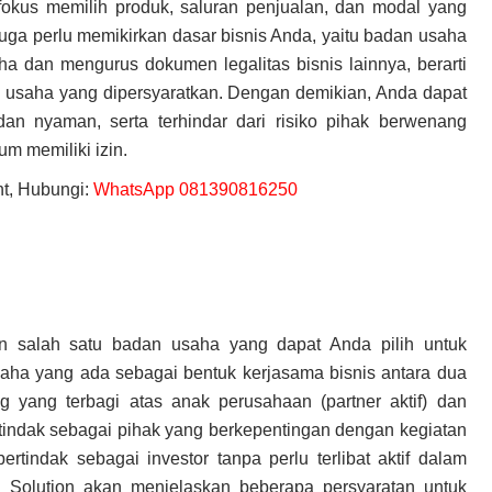
 fokus memilih produk, saluran penjualan, dan modal yang
a juga perlu memikirkan dasar bisnis Anda, yaitu badan usaha
a dan mengurus dokumen legalitas bisnis lainnya, berarti
in usaha yang dipersyaratkan. Dengan demikian, Anda dapat
n nyaman, serta terhindar dari risiko pihak berwenang
m memiliki izin.
t, Hubungi:
WhatsApp 081390816250
 salah satu badan usaha yang dapat Anda pilih untuk
aha yang ada sebagai bentuk kerjasama bisnis antara dua
 yang terbagi atas anak perusahaan (partner aktif) dan
bertindak sebagai pihak yang berkepentingan dengan kegiatan
rtindak sebagai investor tanpa perlu terlibat aktif dalam
gi Solution akan menjelaskan beberapa persyaratan untuk