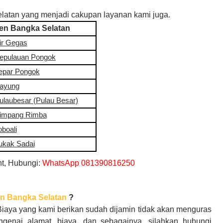
elatan yang menjadi cakupan layanan kami juga.
en Bangka Selatan
ir Gegas
epulauan Pongok
epar Pongok
ayung
ulaubesar (Pulau Besar)
impang Rimba
oboali
ukak Sadai
t, Hubungi:
WhatsApp 081390816250
n Bangka Selatan
?
 Biaya yang kami berikan sudah dijamin tidak akan menguras
ngenai alamat, biaya, dan sebagainya, silahkan hubungi